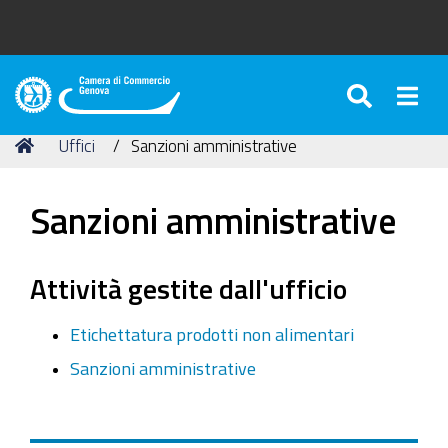
SEARC
Togg
Camera
di
Tu
Home
Uffici
Sanzioni amministrative
Commercio
sei
di
qui:
Genova
Sanzioni amministrative
Attività gestite dall'ufficio
Etichettatura prodotti non alimentari
Sanzioni amministrative