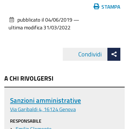
Azioni
STAMPA
sul
pubblicato il
04/06/2019
—
documento
ultima modifica
31/03/2022
Att
Condividi
Facebo
cond
A CHI RIVOLGERSI
Sanzioni amministrative
Via Garibaldi 4, 16124 Genova
RESPONSABILE
Emilio Clemente