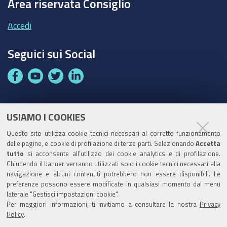
Area riservata Consiglio
Accedi
Seguici sui Social
F
Y
T
L
a
o
w
i
c
u
i
n
e
t
t
k
USIAMO I COOKIES
Partita Iva / Codice Fiscale: 00796640100
b
u
t
e
Questo sito utilizza cookie tecnici necessari al corretto funzionamento
o
b
e
d
delle pagine, e cookie di profilazione di terze parti. Selezionando
Accetta
Codice Univoco Ufficio:
UF1SDE
tutto
si acconsente all’utilizzo dei cookie analytics e di profilazione.
o
e
r
I
Chiudendo il banner verranno utilizzati solo i cookie tecnici necessari alla
I soggetti privati potranno effettuare i pagamenti
k
n
navigazione e alcuni contenuti potrebbero non essere disponibili. Le
tramite PagoPA con Modalità diretta o con Avviso di
preferenze possono essere modificate in qualsiasi momento dal menu
pagamento al seguente link
Paga con PagoPA
laterale "Gestisci impostazioni cookie".
Per maggiori informazioni, ti invitiamo a consultare la nostra
Privacy
Codice IBAN per le pubbliche amministrazioni
Policy
.