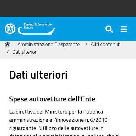
SEARC
Togg
Camera
di
Tu
Home
Amministrazione Trasparente
Altri contenuti
Commercio
sei
Dati ulteriori
di
qui:
Genova
Dati ulteriori
Spese autovetture dell'Ente
La direttiva del Ministero per la Pubblica
amministrazione e l'innovazione n. 6/2010
riguardante l'utilizzo delle autovetture in