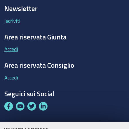
Newsletter
Iscriviti
Area riservata Giunta
Accedi
Area riservata Consiglio
Accedi
Seguici sui Social
F
Y
T
L
a
o
w
i
c
u
i
n
e
t
t
k