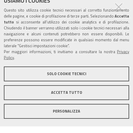
USIAMO I COOKIES
Partita Iva / Codice Fiscale: 00796640100
b
u
t
e
Questo sito utilizza cookie tecnici necessari al corretto funzionamento
o
b
e
d
delle pagine, e cookie di profilazione di terze parti. Selezionando
Accetta
Codice Univoco Ufficio:
UF1SDE
tutto
si acconsente all’utilizzo dei cookie analytics e di profilazione.
o
e
r
I
Chiudendo il banner verranno utilizzati solo i cookie tecnici necessari alla
I soggetti privati potranno effettuare i pagamenti
k
n
navigazione e alcuni contenuti potrebbero non essere disponibili. Le
tramite PagoPA con Modalità diretta o con Avviso di
preferenze possono essere modificate in qualsiasi momento dal menu
pagamento al seguente link
Paga con PagoPA
laterale "Gestisci impostazioni cookie".
Per maggiori informazioni, ti invitiamo a consultare la nostra
Privacy
Codice IBAN per le pubbliche amministrazioni
Policy
.
comprese nel regime di Tesoreria Unica presso la
Banca D’Italia: IT96Z0100004306TU0000007079
SOLO COOKIE TECNICI
ACCETTA TUTTO
Mappa del sito
Privacy policy
Note legali
PERSONALIZZA
Accessibilità
Area riservata
Credits