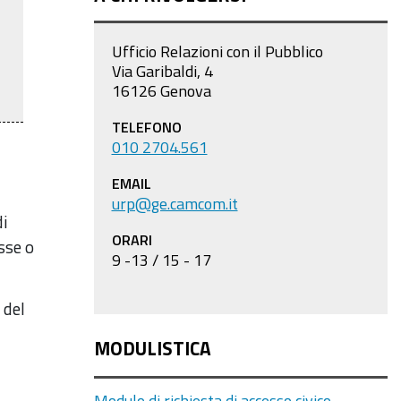
Ufficio Relazioni con il Pubblico
Via Garibaldi, 4
16126 Genova
TELEFONO
010 2704.561
EMAIL
urp@ge.camcom.it
di
ORARI
sse o
9 -13 / 15 - 17
 del
MODULISTICA
Modulo di richiesta di accesso civico