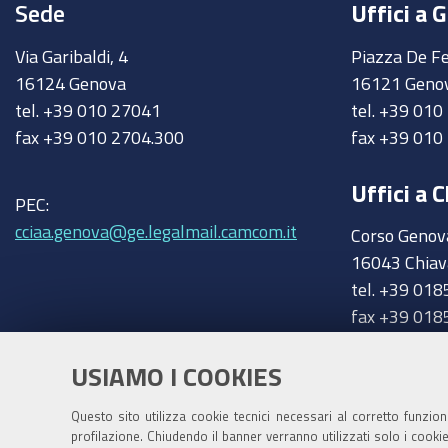
Sede
Uffici a 
Via Garibaldi, 4
Piazza De Fe
16124 Genova
16121 Geno
tel. +39 010 27041
tel. +39 01
fax +39 010 2704.300
fax +39 010
Uffici a C
PEC:
cciaa.genova@ge.legalmail.camcom.it
Corso Genov
16043 Chiav
tel. +39 018
fax +39 018
chiavari@ge
Trasparenza
USIAMO I COOKIES
Amministrazione trasparente
Questo sito utilizza cookie tecnici necessari al corretto funzio
profilazione. Chiudendo il banner verranno utilizzati solo i cook