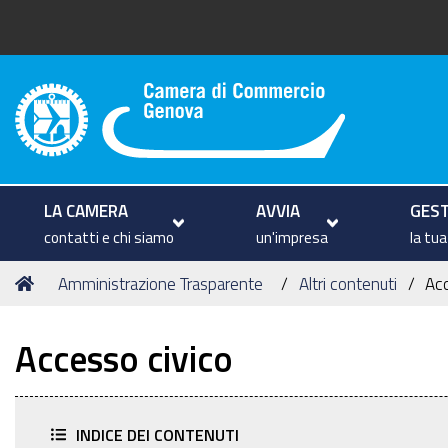
Camera di Commercio di Geno
LA CAMERA
AVVIA
GEST
contatti e chi siamo
un'impresa
la tu
Tu
Home
Amministrazione Trasparente
Altri contenuti
Acc
sei
qui:
Accesso civico
INDICE DEI CONTENUTI