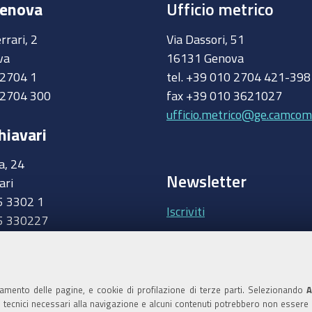
Genova
Ufficio metrico
rrari, 2
Via Dassori, 51
va
16131 Genova
0 2704 1
tel. +39 010 2704 421-39
 2704 300
fax +39 010 3621027
ufficio.metrico@ge.camcom.
hiavari
a, 24
Newsletter
ari
5 3302 1
Iscriviti
5 330227
.camcom.it
Area riservata Giunt
Accedi
namento delle pagine, e cookie di profilazione di terze parti. Selezionando
A
ie tecnici necessari alla navigazione e alcuni contenuti potrebbero non essere