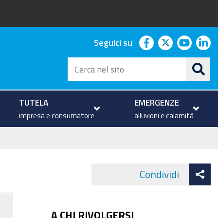
facebook
twitter
youtu
li
Seguici su
Cerca
nel
sito
TUTELA
EMERGENZE
impresa e consumatore
alluvioni e calamità
At
Condividi
Face
co
A CHI RIVOLGERSI