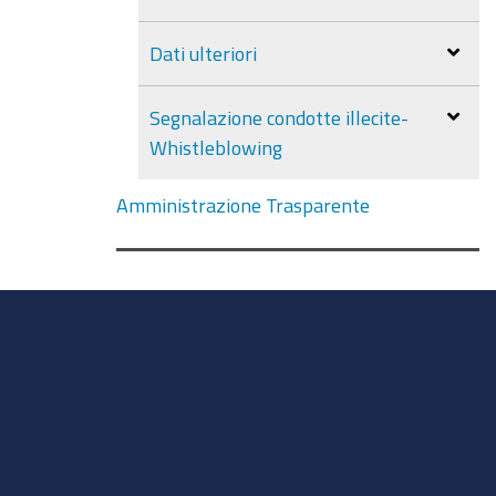
Dati ulteriori
Segnalazione condotte illecite-
Whistleblowing
Amministrazione Trasparente