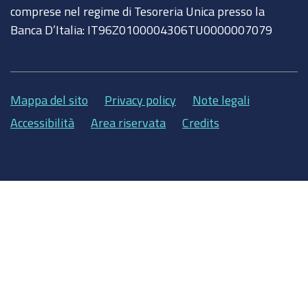
comprese nel regime di Tesoreria Unica presso la
Banca D’Italia: IT96Z0100004306TU0000007079
Mappa del sito
Privacy policy
Note legali
Accessibilità
Area riservata
Credits