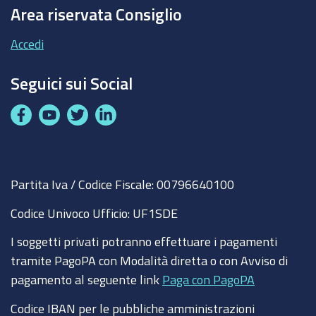
Area riservata Consiglio
Accedi
Seguici sui Social
F
Y
T
L
a
o
w
i
c
u
i
n
e
t
t
k
Partita Iva / Codice Fiscale: 00796640100
b
u
t
e
o
b
e
d
Codice Univoco Ufficio:
UF1SDE
o
e
r
I
I soggetti privati potranno effettuare i pagamenti
k
n
tramite PagoPA con Modalità diretta o con Avviso di
pagamento al seguente link
Paga con PagoPA
Codice IBAN per le pubbliche amministrazioni