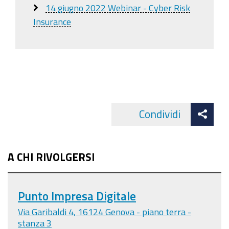
14 giugno 2022 Webinar - Cyber Risk
Insurance
Att
Condividi
Facebo
cond
A CHI RIVOLGERSI
Punto Impresa Digitale
Via Garibaldi 4, 16124 Genova - piano terra -
stanza 3