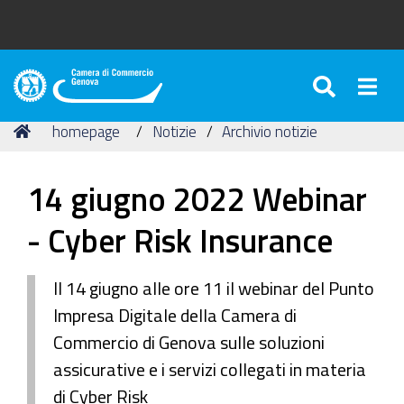
SEARC
Togg
Camera
di
Tu
Home
homepage
Notizie
Archivio notizie
Commercio
sei
di
qui:
Genova
14 giugno 2022 Webinar
- Cyber Risk Insurance
Il 14 giugno alle ore 11 il webinar del Punto
Impresa Digitale della Camera di
Commercio di Genova sulle soluzioni
assicurative e i servizi collegati in materia
di Cyber Risk