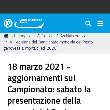
SEARC
Togg
Camera
di
Tu
Home
homepage
Notizie
Archivio notizie
Commercio
sei
VIII edizione del Campionato mondiale del Pesto
di
qui:
genovese al mortaio (ed. 2020)
Genova
18 marzo 2021 -
aggiornamenti sul
Campionato: sabato la
presentazione della