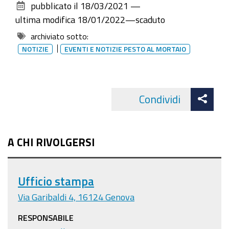
pubblicato il
18/03/2021
—
documento
ultima modifica
18/01/2022
—
scaduto
archiviato sotto:
NOTIZIE
EVENTI E NOTIZIE PESTO AL MORTAIO
Att
Condividi
Facebo
cond
A CHI RIVOLGERSI
Ufficio stampa
Via Garibaldi 4, 16124 Genova
RESPONSABILE