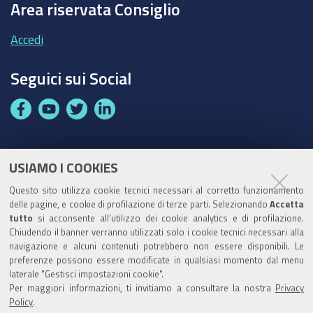
Area riservata Consiglio
Accedi
Seguici sui Social
F
Y
T
L
a
o
w
i
c
u
i
n
e
t
t
k
USIAMO I COOKIES
Partita Iva / Codice Fiscale: 00796640100
b
u
t
e
Questo sito utilizza cookie tecnici necessari al corretto funzionamento
o
b
e
d
delle pagine, e cookie di profilazione di terze parti. Selezionando
Accetta
Codice Univoco Ufficio:
UF1SDE
tutto
si acconsente all’utilizzo dei cookie analytics e di profilazione.
o
e
r
I
Chiudendo il banner verranno utilizzati solo i cookie tecnici necessari alla
I soggetti privati potranno effettuare i pagamenti
k
n
navigazione e alcuni contenuti potrebbero non essere disponibili. Le
tramite PagoPA con Modalità diretta o con Avviso di
preferenze possono essere modificate in qualsiasi momento dal menu
pagamento al seguente link
Paga con PagoPA
laterale "Gestisci impostazioni cookie".
Per maggiori informazioni, ti invitiamo a consultare la nostra
Privacy
Codice IBAN per le pubbliche amministrazioni
Policy
.