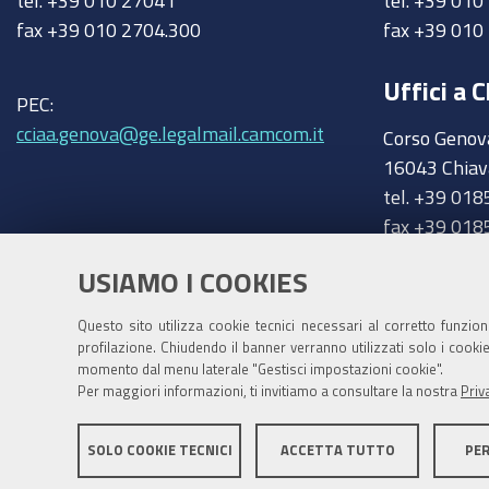
tel. +39 010 27041
tel. +39 01
fax +39 010 2704.300
fax +39 010
Uffici a C
PEC:
cciaa.genova@ge.legalmail.camcom.it
Corso Genov
16043 Chiav
tel. +39 018
fax +39 018
chiavari@ge
Trasparenza
USIAMO I COOKIES
Amministrazione trasparente
Questo sito utilizza cookie tecnici necessari al corretto funzio
profilazione. Chiudendo il banner verranno utilizzati solo i cook
momento dal menu laterale "Gestisci impostazioni cookie".
Per maggiori informazioni, ti invitiamo a consultare la nostra
Priv
SOLO COOKIE TECNICI
ACCETTA TUTTO
PE