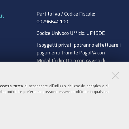
8
e
t
t
k
Partita Iva / Codice Fiscale:
b
u
t
e
it
00796640100
o
b
e
d
o
e
r
I
Codice Univoco Ufficio:
UF1SDE
k
n
I soggetti privati potranno effettuare i
pagamenti tramite PagoPA con
Modalità diretta o con Avviso di
pagamento al seguente link
a
Paga con PagoPA
ccetta tutto
si acconsente all’utilizzo dei cookie analytics e di
Codice IBAN per le pubbliche
 disponibili. Le preferenze possono essere modificate in qualsiasi
amministrazioni comprese nel regime di
glio
Tesoreria Unica presso la Banca D’Italia:
IT96Z0100004306TU0000007079