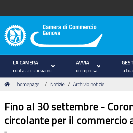
Camera di Commercio di Geno
LA CAMERA
AVVIA
GEST
contatti e chi siamo
un'impresa
la tu
Tu
Home
homepage
Notizie
Archivio notizie
sei
qui:
Fino al 30 settembre - Coro
circolante per il commercio