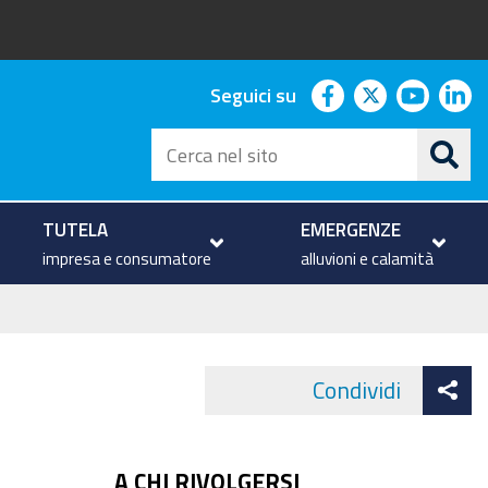
facebook
twitter
youtu
li
Seguici su
Cerca
nel
sito
TUTELA
EMERGENZE
impresa e consumatore
alluvioni e calamità
At
Condividi
Face
co
A CHI RIVOLGERSI