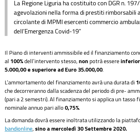
La Regione Liguria ha costituito con DGR n. 197/
agevolazioni nella forma di prestiti rimborsabili 
circolante di MPMI esercenti commercio ambulant
dell’Emergenza Covid-19”
Il Piano di interventi ammissibile ed il finanziamento conc
al
100%
dell’intervento stesso,
non
potrà essere
inferio
5.000,00
e superiore ad
Euro 35.000,00
.
L’ammortamento del finanziamento avrà una durata di
1
che decorreranno dalla scadenza del periodo di pre- a
(pari a 2 semestri). Al finanziamento si applica un tasso f
nominale annuo pari allo
0,75%
.
La domanda dovrà essere inoltrata utilizzando la piatta
bandionline
,
sino a mercoledì 30 Settembre 2020.