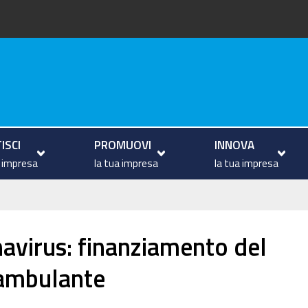
va
ISCI
PROMUOVI
INNOVA
a impresa
la tua impresa
la tua impresa
navirus: finanziamento del
 ambulante