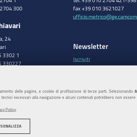
0 2704 1
tel. +39 010 2704 421-39
 2704 300
fax +39 010 3621027
ufficio.metrico@ge.camcom.
hiavari
a, 24
Newsletter
ari
5 3302 1
Iscriviti
5 330227
.camcom.it
Area riservata Giunt
Accedi
namento delle pagine, e cookie di profilazione di terze parti. Selezionando
A
ie tecnici necessari alla navigazione e alcuni contenuti potrebbero non essere
Area riservata Consi
acy Policy
.
Accedi
RSONALIZZA