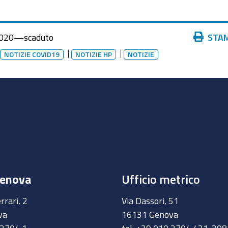
Azioni
020
—
scaduto
STA
sul
NOTIZIE COVID19
NOTIZIE HP
NOTIZIE
documento
Genova
Ufficio metrico
rrari, 2
Via Dassori, 51
va
16131 Genova