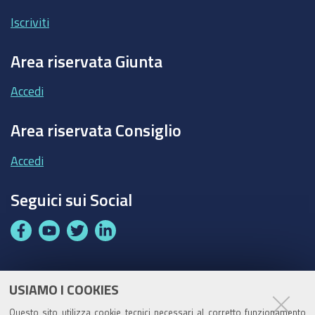
Iscriviti
Area riservata Giunta
Accedi
Area riservata Consiglio
Accedi
Seguici sui Social
F
Y
T
L
a
o
w
i
c
u
i
n
e
t
t
k
USIAMO I COOKIES
Partita Iva / Codice Fiscale: 00796640100
b
u
t
e
Questo sito utilizza cookie tecnici necessari al corretto funzionamento