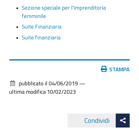
Sezione speciale per l'imprenditoria
femminile
Suite Finanziaria
Suite finanziaria
Azioni
STAMPA
sul
pubblicato il
04/06/2019
—
documento
ultima modifica
10/02/2023
Att
Condividi
Facebo
cond