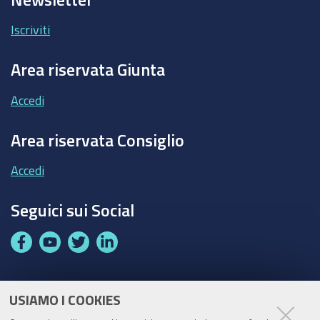
Iscriviti
Area riservata Giunta
Accedi
Area riservata Consiglio
Accedi
Seguici sui Social
F
Y
T
L
a
o
w
i
c
u
i
n
e
t
t
k
USIAMO I COOKIES
Partita Iva / Codice Fiscale: 00796640100
b
u
t
e