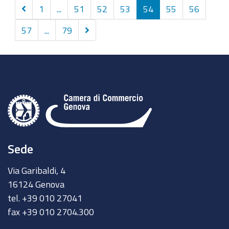
Precedenti
1
...
51
52
53
54
55
56
10
Successivi
57
...
79
elementi
10
elementi
Sede
Via Garibaldi, 4
16124 Genova
tel. +39 010 27041
fax +39 010 2704.300