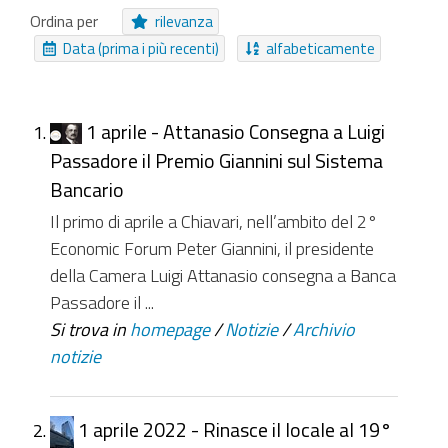
Area Tematica
Cartella
Archivio
Ordina per
rilevanza
Messaggio
Procedimento
Notizia
Data (prima i più recenti)
alfabeticamente
Collegamento
File
Struttura
NUOVI ELEMENTI DA
1 aprile - Attanasio Consegna a Luigi
Da ieri
Nell'ultima settimana
Passadore il Premio Giannini sul Sistema
Nell'ultimo mese
Da sempre
Bancario
Il primo di aprile a Chiavari, nell’ambito del 2°
Economic Forum Peter Giannini, il presidente
della Camera Luigi Attanasio consegna a Banca
Passadore il ...
Si trova in
homepage
/
Notizie
/
Archivio
notizie
1 aprile 2022 - Rinasce il locale al 19°