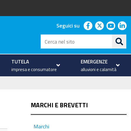
facebook
twitter
youtu
li
Seguici su
Cerca
nel
sito
TUTELA
EMERGENZE
impresa e consumatore
alluvioni e calamità
MARCHI E BREVETTI
Marchi