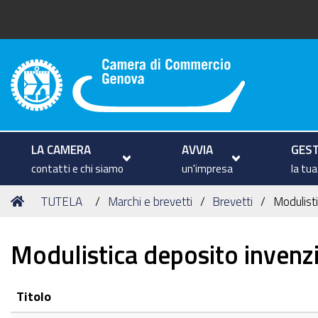
Camera di Commercio di Geno
LA CAMERA
AVVIA
GEST
contatti e chi siamo
un'impresa
la tu
Tu
Home
TUTELA
Marchi e brevetti
Brevetti
Modulisti
sei
qui:
Modulistica deposito invenzio
Titolo