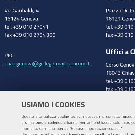
Via Garibaldi, 4
Piazza De Fe
16124 Genova
16121 Geno
tel. +39 010 27041
tel. +39 01
fax +39 010 2704.300
fax +39 010
Uffici a C
PEC:
cciaa.genova@ge.legalmail.camcom.it
Corso Genov
16043 Chiav
tel. +39 018
fax +39 018
chiavari@ge
Trasparenza
USIAMO I COOKIES
Amministrazione trasparente
Questo sito utilizza cookie tecnici necessari al corretto funzio
profilazione. Chiudendo il banner verranno utilizzati solo i cook
momento dal menu laterale "Gestisci impostazioni cookie".
Per maggiori informazioni, ti invitiamo a consultare la nostra
Priv