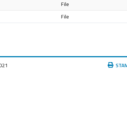
File
File
Azioni
021
STA
sul
documento