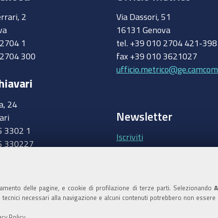
rrari, 2
Via Dassori, 51
va
16131 Genova
0 2704 1
tel. +39 010 2704 421-39
 2704 300
fax +39 010 3621027
ufficio.metrico@ge.camcom.
hiavari
a, 24
Newsletter
ari
5 3302 1
Iscriviti
5 330227
.camcom.it
Area riservata Giunt
Accedi
namento delle pagine, e cookie di profilazione di terze parti. Selezionando
A
ie tecnici necessari alla navigazione e alcuni contenuti potrebbero non essere
Area riservata Consi
acy Policy
.