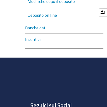
Modifiche dopo il deposito
Deposito on line
Banche dati
Incentivi
Seguici sui Social