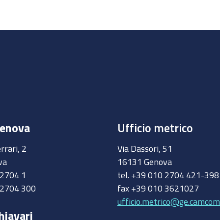
Genova
Ufficio metrico
rrari, 2
Via Dassori, 51
va
16131 Genova
0 2704 1
tel. +39 010 2704 421-39
 2704 300
fax +39 010 3621027
ufficio.metrico@ge.camcom.
hiavari