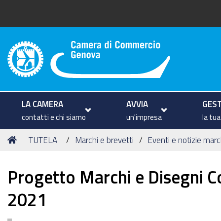
Camera di Commercio di Geno
LA CAMERA
AVVIA
GEST
contatti e chi siamo
un'impresa
la tu
Tu
Home
TUTELA
Marchi e brevetti
Eventi e notizie marc
sei
qui:
Progetto Marchi e Disegni C
2021