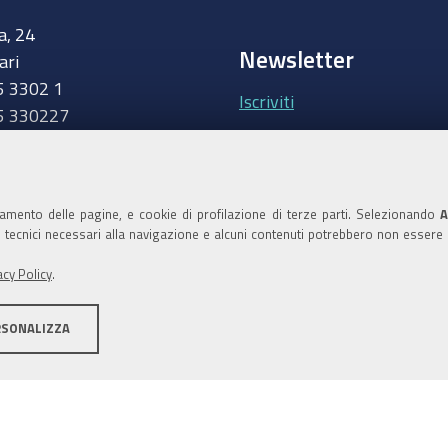
a, 24
Newsletter
ari
5 3302 1
Iscriviti
5 330227
.camcom.it
Area riservata Giunt
Accedi
namento delle pagine, e cookie di profilazione di terze parti. Selezionando
A
ie tecnici necessari alla navigazione e alcuni contenuti potrebbero non essere
Area riservata Consi
acy Policy
.
Accedi
RSONALIZZA
ilità
Area riservata
Credits