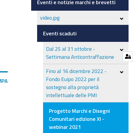
Eventi e notizie marchi e brevetti
video.jpg
Eventi scaduti
Dal 25 al 31 ottobre -
Settimana Anticontraffazione
Fino al 16 dicembre 2022 -
Fondo Euipo 2022 per il
MPA
sostegno alla proprietà
intellettuale delle PMI
Progetto Marchi e Disegni
Comunitari edizione XI -
webinar 2021