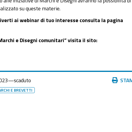
alle iniziative di Marchi e Disegni avranno la possibilità di
nalizzato su queste materie.
verti ai webinar di tuo interesse consulta la pagina
archi e Disegni comunitari” visita il sito:
Azioni
023
—
scaduto
STA
sul
ARCHI E BREVETTI
documento