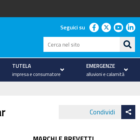
facebook
twitter
youtu
li
Seguici su
Cerca
nel
sito
TUTELA
EMERGENZE
impresa e consumatore
alluvioni e calamità
At
ar
Condividi
Face
co
MARCHI E BREVETTI