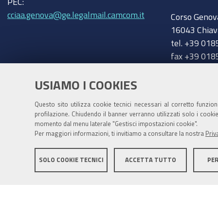
PEC:
cciaa.genova@ge.legalmail.camcom.it
Corso Genov
16043 Chiav
tel. +39 018
fax +39 018
chiavari@ge
Trasparenza
USIAMO I COOKIES
Amministrazione trasparente
Questo sito utilizza cookie tecnici necessari al corretto funzio
profilazione. Chiudendo il banner verranno utilizzati solo i cook
momento dal menu laterale "Gestisci impostazioni cookie".
Per maggiori informazioni, ti invitiamo a consultare la nostra
Priv
SOLO COOKIE TECNICI
ACCETTA TUTTO
PE
Mappa del sito
Privacy policy
Note legali
Accessib