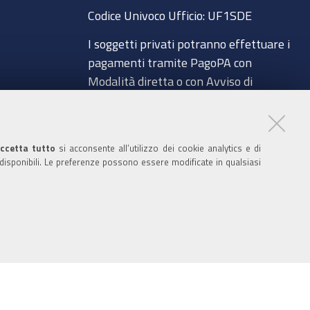
o
e
r
I
Codice Univoco Ufficio:
UF1SDE
k
n
I soggetti privati potranno effettuare i
pagamenti tramite PagoPA con
Modalità diretta o con Avviso di
pagamento al seguente link
a
Paga con PagoPA
Codice IBAN per le pubbliche
ccetta tutto
si acconsente all’utilizzo dei cookie analytics e di
 disponibili. Le preferenze possono essere modificate in qualsiasi
amministrazioni comprese nel regime di
glio
Tesoreria Unica presso la Banca D’Italia:
IT96Z0100004306TU0000007079