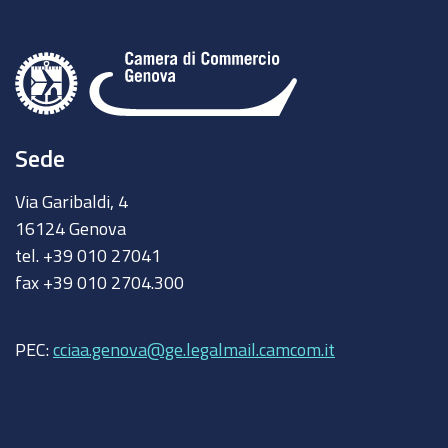
finanza
in
collaborazione
con
la
Sede
Camera
di
Via Garibaldi, 4
Commercio
16124 Genova
di
tel. +39 010 27041
Genova,
fax +39 010 2704.300
aperto
alle
PEC:
cciaa.genova@ge.legalmail.camcom.it
imprese
e
ai
professionisti