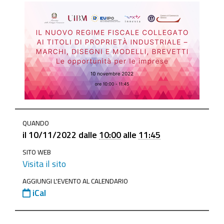
https://www.ge.camcom.gov.it/it/tutela/marchi-
QUANDO
e-
il
10/11/2022
dalle
10:00
alle
11:45
brevetti/eventi-
SITO WEB
marchi-
Visita il sito
e-
brevetti-
AGGIUNGI L'EVENTO AL CALENDARIO
iCal
1/eventi-
scaduti/10-
novembre-