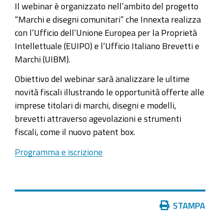
Il webinar è organizzato nell’ambito del progetto
2013-
“Marchi e disegni comunitari” che Innexta realizza
webinar-
con l’Ufficio dell’Unione Europea per la Proprietà
201cil-
Intellettuale (EUIPO) e l’Ufficio Italiano Brevetti e
nuovo-
Marchi (UIBM).
regime-
fiscale-
Obiettivo del webinar sarà analizzare le ultime
collegato-
novità fiscali illustrando le opportunità offerte alle
ai-
imprese titolari di marchi, disegni e modelli,
titoli-
brevetti attraverso agevolazioni e strumenti
di-
fiscali, come il nuovo patent box.
proprieta-
Programma e iscrizione
industriale-
2013-
marchi-
disegni-
Azioni
STAMPA
e-
sul