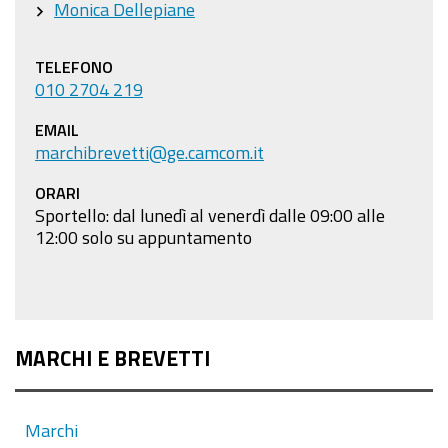
Monica Dellepiane
marchi,
disegni
TELEFONO
e
010 2704 219
modelli,
EMAIL
brevetti”
marchibrevetti@ge.camcom.it
2022-
ORARI
11-
Sportello: dal lunedì al venerdì dalle 09:00 alle
10T10:00:00+01:00
12:00 solo su appuntamento
2022-
11-
10T11:45:00+01:00
Giovedì
MARCHI E BREVETTI
10
novembre
dalle
Marchi