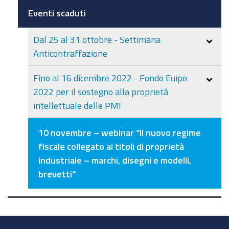
–
Eventi scaduti
marchi,
disegni
Dal 25 al 31 ottobre - Settimana
e
Anticontraffazione
modelli,
brevetti”
Fino al 16 dicembre 2022 - Fondo Euipo
organizzato
2022 per il sostegno alla proprietà
da
intellettuale delle PMI
Innexta
–
10 novembre – webinar “Il nuovo regime
Consorzio
fiscale collegato ai titoli di proprietà
Camerale
industriale – marchi, disegni e modelli,
per
brevetti”
il
credito
e
la