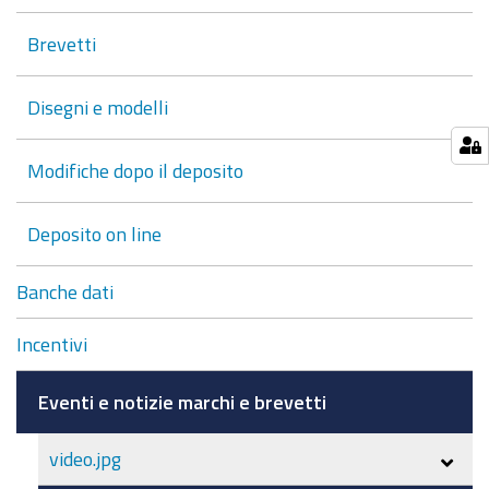
10.00
alle
Brevetti
11.45
si
Disegni e modelli
terrà
il
Modifiche dopo il deposito
webinar
“Il
Deposito on line
nuovo
regime
Banche dati
fiscale
collegato
Incentivi
ai
titoli
Eventi e notizie marchi e brevetti
di
proprietà
video.jpg
industriale