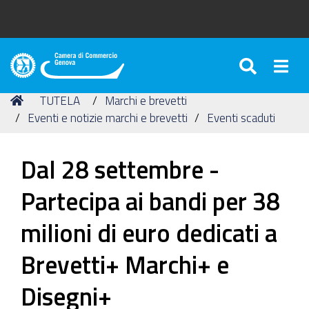
SEARC
Togg
Camera
di
Tu
Home
TUTELA
Marchi e brevetti
Commercio
sei
Eventi e notizie marchi e brevetti
Eventi scaduti
di
qui:
Genova
Dal 28 settembre -
Partecipa ai bandi per 38
milioni di euro dedicati a
Brevetti+ Marchi+ e
Disegni+