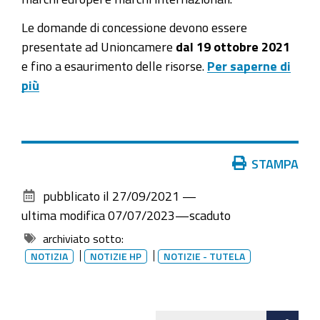
Le domande di concessione devono essere
presentate ad Unioncamere
dal 19 ottobre 2021
e fino a esaurimento delle risorse.
Per saperne di
più
Azioni
STAMPA
sul
pubblicato il
27/09/2021
—
documento
ultima modifica
07/07/2023
—
scaduto
archiviato sotto:
NOTIZIA
NOTIZIE HP
NOTIZIE - TUTELA
Att