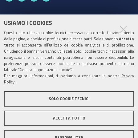
a
o
w
i
c
u
i
n
e
t
t
k
USIAMO I COOKIES
Partita Iva / Codice Fiscale: 00796640100
b
u
t
e
Questo sito utilizza cookie tecnici necessari al corretto funzionamento
o
b
e
d
delle pagine, e cookie di profilazione di terze parti. Selezionando
Codice Univoco Ufficio:
UF1SDE
Accetta
tutto
o
si acconsente all’utilizzo dei cookie analytics e di profilazione.
e
r
I
Chiudendo il banner verranno utilizzati solo i cookie tecnici necessari alla
I soggetti privati potranno effettuare i pagamenti
k
n
navigazione e alcuni contenuti potrebbero non essere disponibili. Le
tramite PagoPA con Modalità diretta o con Avviso di
preferenze possono essere modificate in qualsiasi momento dal menu
pagamento al seguente link
Paga con PagoPA
laterale "Gestisci impostazioni cookie".
Per maggiori informazioni, ti invitiamo a consultare la nostra
Privacy
Codice IBAN per le pubbliche amministrazioni
Policy
.
comprese nel regime di Tesoreria Unica presso la
Banca D’Italia: IT96Z0100004306TU0000007079
SOLO COOKIE TECNICI
ACCETTA TUTTO
Mappa del sito
Privacy policy
Note legali
PERSONALIZZA