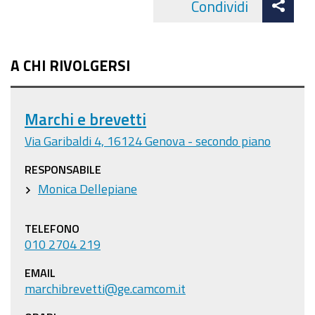
Condividi
Facebo
cond
A CHI RIVOLGERSI
Marchi e brevetti
Via Garibaldi 4, 16124 Genova - secondo piano
RESPONSABILE
Monica Dellepiane
TELEFONO
010 2704 219
EMAIL
marchibrevetti@ge.camcom.it