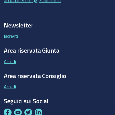
ufficio.metrico@ge.camcom.it
Newsletter
Iscriviti
Area riservata Giunta
Accedi
Area riservata Consiglio
Accedi
Seguici sui Social
F
Y
T
L