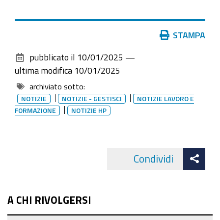
Azioni
STAMPA
sul
pubblicato il
10/01/2025
—
documento
ultima modifica
10/01/2025
archiviato sotto:
NOTIZIE
NOTIZIE - GESTISCI
NOTIZIE LAVORO E
FORMAZIONE
NOTIZIE HP
Att
Condividi
Facebo
cond
A CHI RIVOLGERSI