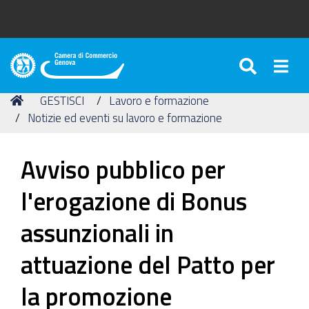
SEARC
Togg
Camera
di
Tu
Home
GESTISCI
Lavoro e formazione
Commercio
sei
Notizie ed eventi su lavoro e formazione
di
qui:
Genova
Avviso pubblico per
l'erogazione di Bonus
assunzionali in
attuazione del Patto per
la promozione