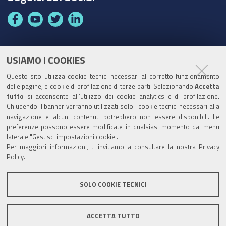
F
Y
T
L
a
o
w
i
c
u
i
n
e
t
t
k
USIAMO I COOKIES
Partita Iva / Codice Fiscale: 00796640100
b
u
t
e
Questo sito utilizza cookie tecnici necessari al corretto funzionamento
o
b
e
d
delle pagine, e cookie di profilazione di terze parti. Selezionando
Accetta
Codice Univoco Ufficio:
UF1SDE
tutto
si acconsente all’utilizzo dei cookie analytics e di profilazione.
o
e
r
I
Chiudendo il banner verranno utilizzati solo i cookie tecnici necessari alla
I soggetti privati potranno effettuare i pagamenti
k
n
navigazione e alcuni contenuti potrebbero non essere disponibili. Le
tramite PagoPA con Modalità diretta o con Avviso di
preferenze possono essere modificate in qualsiasi momento dal menu
pagamento al seguente link
Paga con PagoPA
laterale "Gestisci impostazioni cookie".
Per maggiori informazioni, ti invitiamo a consultare la nostra
Privacy
Codice IBAN per le pubbliche amministrazioni
Policy
.
comprese nel regime di Tesoreria Unica presso la
Banca D’Italia: IT96Z0100004306TU0000007079
SOLO COOKIE TECNICI
ACCETTA TUTTO