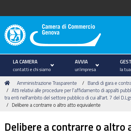
Camera di Commercio di Geno
LA CAMERA
AVVIA
GEST
contatti e chi siamo
un'impresa
la tu
Tu
Home
Amministrazione Trasparente
Bandi di gara e contra
sei
Atti relativi alle procedure per l’affidamento di appalti pubbl
qui:
tra enti nell'ambito del settore pubblico di cui all'art. 7 del D.
Delibere a contrarre o altro atto equivalente
Delibere a contrarre o altro