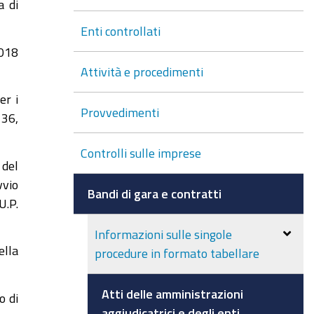
a di
Enti controllati
2018
2
Attività e procedimenti
er i
Provvedimenti
 36,
Controlli sulle imprese
 del
vvio
Bandi di gara e contratti
.P.
Informazioni sulle singole
ella
procedure in formato tabellare
Atti delle amministrazioni
o di
aggiudicatrici e degli enti