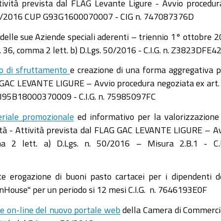
tività prevista dal FLAG Levante Ligure - Avvio procedur
gs. 50/2016 CUP G93G1600070007 - CIG n. 747087376D
elle sue Aziende speciali aderenti
– triennio 1° ottobre 
 36, comma 2 lett. b) D.Lgs. 50/2016 -
C.I.G. n. Z3823DFE4
ato di sfruttamento
e creazione di una forma aggregativa p
AG GAC LEVANTE LIGURE – Avvio procedura negoziata ex art.
P. I95B18000370009 - C.I.G. n. 75985097FC
eriale promozionale
ed informativo per la valorizzazione
vità - Attività prevista dal FLAG GAC LEVANTE LIGURE – A
a 2 lett. a) D.Lgs. n. 50/2016 – Misura 2.B.1 - C.U
 erogazione di buoni pasto cartacei per i dipendenti d
InHouse" per un periodo si 12 mesi C.I.G. n. 7646193E0F
ne on-line del nuovo portale web
della Camera di Commerci