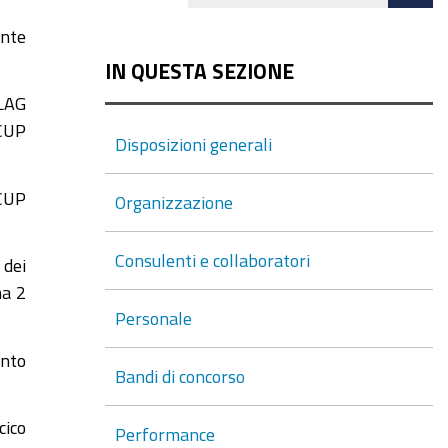
co
ante
IN QUESTA SEZIONE
FLAG
CUP
Disposizioni generali
CUP
Organizzazione
Consulenti e collaboratori
 dei
ma 2
Personale
ento
Bandi di concorso
cico
Performance