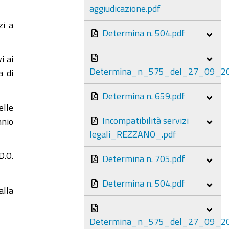
aggiudicazione.pdf
zi a
Determina n. 504.pdf
i ai
Determina_n_575_del_27_09_20
a di
Determina n. 659.pdf
elle
Incompatibilità servizi
nnio
legali_REZZANO_.pdf
D.O.
Determina n. 705.pdf
Determina n. 504.pdf
alla
Determina_n_575_del_27_09_20