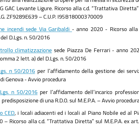
AG GAC Levante Ligure. Ricorso alla c.d. “Trattativa Diretta”
 C.I.G. ZF9289E639 – C.U.P. I95B18000370009
ne incendi sede Via Garibaldi
- anno 2020 - Ricorso alla 
 del D.Lgs. n. 50/2016
rollo climatizzazione
sede Piazza De Ferrari - anno 20
 comma 2 lett. a) del D.Lgs. n. 50/2016
Lgs. n 50/2016
per l’affidamento della gestione dei servi
 di Genova - Avvio procedura
.Lgs. n 50/2016
per l’affidamento dell’incarico professio
 predisposizione di una R.D.O. sul M.E.P.A. – Avvio procedur
io CED
, i locali adiacenti ed i locali al Piano Nobile ed al P
– Ricorso alla c.d. “Trattativa Diretta” sul M.E.P.A. ex art