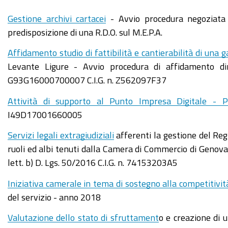
Gestione archivi cartacei
- Avvio procedura negoziata 
predisposizione di una R.D.O. sul M.E.P.A.
Affidamento studio di fattibilità e cantierabilità di una
Levante Ligure - Avvio procedura di affidamento d
G93G16000700007 C.I.G. n. Z562097F37
Attività di supporto al Punto Impresa Digitale - P
I49D17001660005
Servizi legali extragiudiziali
afferenti la gestione del Reg
ruoli ed albi tenuti dalla Camera di Commercio di Genov
lett. b) D. Lgs. 50/2016 C.I.G. n. 74153203A5
Iniziativa camerale in tema di sostegno alla competitivit
del servizio - anno 2018
Valutazione dello stato di sfruttament
o e creazione di 