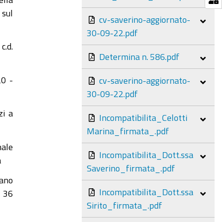
 sul
cv-saverino-aggiornato-
30-09-22.pdf
c.d.
Determina n. 586.pdf
20 -
cv-saverino-aggiornato-
30-09-22.pdf
zi a
Incompatibilita_Celotti
Marina_firmata_.pdf
nale
Incompatibilita_Dott.ssa
a
Saverino_firmata_.pdf
iano
Incompatibilita_Dott.ssa
. 36
Sirito_firmata_.pdf