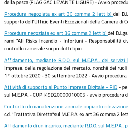
della pesca (FLAG GAC LEVANTE LIGURE) - Avvio proced
Procedura negoziata ex art 36 comma 2 lett b)
del D.
supporto dell’Ufficio Eventi Eccezionali della Camera di
Procedura negoziata ex art 36 comma 2 lett b)
del D.Lgs
rami "All Risks Incendio - Infortuni - Responsabilità ci
controllo camerale sui prodotti tipici
Affidamento, mediante R.D.O. sul M.E.P.A., dei servizi l
Imprese, della regolazione del mercato, nonchè dei ruol
1° ottobre 2020 - 30 settembre 2022 - Avvio procedura
Attività di supporto al Punto Impresa Digitale - PID
- pe
sul M.E.P.A. - CUP I49D20000010005 - avvio procedura di
Contratto di manutenzione annuale impianto rilevazione 
c.d. "Trattativa Diretta"sul M.E.P.A. ex art 36 comma 2 lett
Affidamento di un incarico, mediante R.D.O. sul M.E.P.A., 