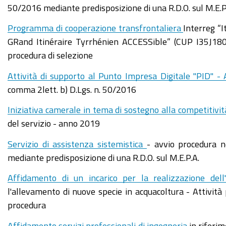
50/2016 mediante predisposizione di una R.D.O. sul M.E.P
Programma di cooperazione transfrontaliera
Interreg “
GRand Itinéraire Tyrrhénien ACCESSible” (CUP I35J1800
procedura di selezione
Attività di supporto al Punto Impresa Digitale "PID" 
comma 2lett. b) D.Lgs. n. 50/2016
Iniziativa camerale in tema di sostegno alla competitivit
del servizio - anno 2019
Servizio di assistenza sistemistica
- avvio procedura n
mediante predisposizione di una R.D.O. sul M.E.P.A.
Affidamento di un incarico per la realizzazione dell'a
l'allevamento di nuove specie in acquacoltura - Attiv
procedura
Affidamento servizi professionali di ingegneria
in riferim