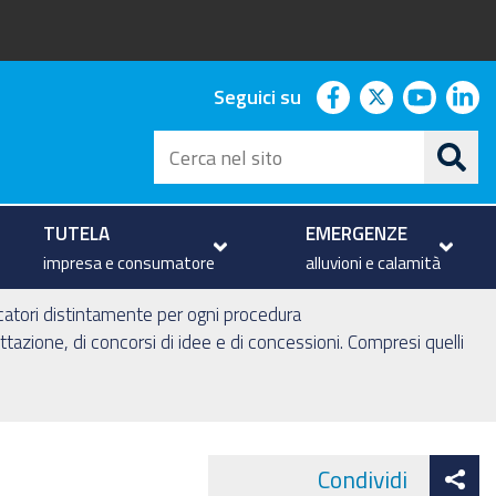
facebook
twitter
youtu
li
Seguici su
Cerca
nel
sito
TUTELA
EMERGENZE
impresa e consumatore
alluvioni e calamità
dicatori distintamente per ogni procedura
ogettazione, di concorsi di idee e di concessioni. Compresi quelli
At
Condividi
Face