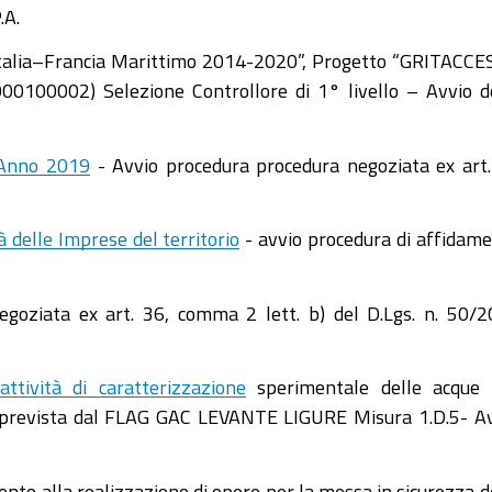
.A.
Italia–Francia Marittimo 2014-2020”, Progetto “GRITACCE
0100002) Selezione Controllore di 1° livello – Avvio d
- Anno 2019
- Avvio procedura procedura negoziata ex art
à delle Imprese del territorio
- avvio procedura di affidam
egoziata ex art. 36, comma 2 lett. b) del D.Lgs. n. 50/
ttività di caratterizzazione
sperimentale delle acque 
ità prevista dal FLAG GAC LEVANTE LIGURE Misura 1.D.5- A
ento alla realizzazione di opere per la messa in sicurezza d