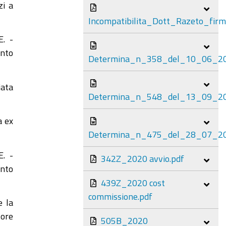
zi a
Incompatibilita_Dott_Razeto_firm
E. -
ento
Determina_n_358_del_10_06_20
iata
Determina_n_548_del_13_09_20
a ex
Determina_n_475_del_28_07_20
E. -
342Z_2020 avvio.pdf
ento
439Z_2020 cost
commissione.pdf
e la
tore
505B_2020