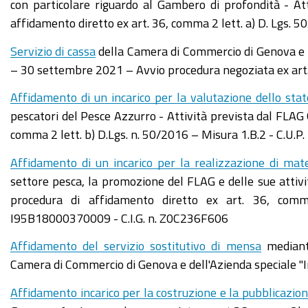
con particolare riguardo al Gambero di profondità - At
affidamento diretto ex art. 36, comma 2 lett. a) D. L
Servizio di cassa
della Camera di Commercio di Genova e d
– 30 settembre 2021 – Avvio procedura negoziata ex art.
Affidamento di un incarico per la valutazione dello st
pescatori del Pesce Azzurro - Attività prevista dal FL
comma 2 lett. b) D.Lgs. n. 50/2016 – Misura 1.B.2 - C.U.
Affidamento di un incarico per la realizzazione di mat
settore pesca, la promozione del FLAG e delle sue atti
procedura di affidamento diretto ex art. 36, comm
I95B18000370009 - C.I.G. n. Z0C236F606
Affidamento del servizio sostitutivo di mensa
mediante
Camera di Commercio di Genova e dell'Azienda speciale "
Affidamento incarico per la costruzione e la pubblicazio